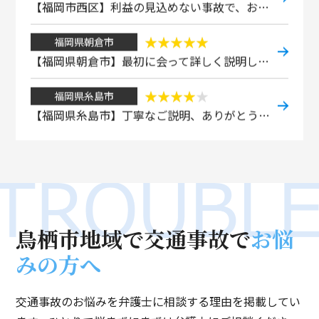
福岡県朝倉市
【福岡県朝倉市】最初に会って詳しく説明して頂きました。
福岡県糸島市
【福岡県糸島市】丁寧なご説明、ありがとうございました。
福岡県春日市
【福岡県春日市】わからない事に親切、丁寧にお答えいただきました。
福岡市東区
【福岡市東区】交通事故損害賠償請求に対して、大変お世話になりました。
鳥栖市地域で
交通事故で
お悩
佐賀県佐賀市
みの方へ
【佐賀県佐賀市】とても親身になって対応していただいたので安心して相談できました。
交通事故のお悩みを弁護士に相談する理由を掲載してい
福岡市城南区