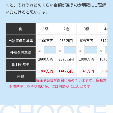
くと、それぞれどのくらい金額が違うのか明確にご理解
いただけると思います。
例
1級
2級
3級
4級
自賠責保険基準
1100万円
958万円
829万円
712万
※
※
※
※
任意保険基準
2800万円
2370万円
1990万円
1670万
裁判所基準
1700万円
1412万円
1161万円
958万
差額
各保険会社が独自に定めていますが、自賠責
保険基準よりやや高いか、ほぼ同額がほとんどです