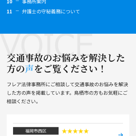
事務所案内
弁護士の守秘義務について
佐賀県佐賀市
【佐賀県佐賀市】とても親身になって対応していただいたので安心して相談できました。
福岡市城南区
【福岡市城南区】迅速に対応して頂きとても助かりました。
交通事故のお悩みを
解決した
福岡市東区
方の
声
をご覧ください！
【福岡市東区】思った以上に慰謝料も入り、大変満足しております。
福岡市東区
フレア法律事務所にご相談して交通事故のお悩みを解決
【福岡市東区】長い間や大変お世話になりました。
した方の声を掲載しています。鳥栖市の方もお気軽にご
相談ください。
福岡市東区
【福岡市東区】中谷先生、お忙しいなか大変お世話になりました。
福岡市西区
【福岡市西区】利益の見込めない事故で、お引き受けいただき本当にありがとうございました。