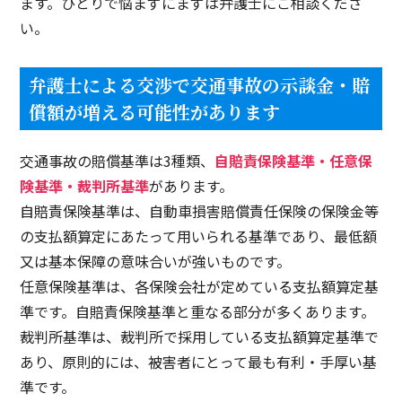
ます。ひとりで悩まずにまずは弁護士にご相談くださ
【福岡市城南区】迅速に対応して頂きとても助かりました。
い。
福岡市東区
【福岡市東区】思った以上に慰謝料も入り、大変満足しております。
弁護士による交渉で交通事故の示談金・賠
償額が増える可能性があります
福岡市東区
【福岡市東区】長い間や大変お世話になりました。
交通事故の賠償基準は3種類、
自賠責保険基準・任意保
険基準・裁判所基準
があります。
福岡市東区
自賠責保険基準は、自動車損害賠償責任保険の保険金等
【福岡市東区】中谷先生、お忙しいなか大変お世話になりました。
の支払額算定にあたって用いられる基準であり、最低額
福岡市西区
又は基本保障の意味合いが強いものです。
【福岡市西区】利益の見込めない事故で、お引き受けいただき本当にありがとうございました。
任意保険基準は、各保険会社が定めている支払額算定基
準です。自賠責保険基準と重なる部分が多くあります。
福岡県朝倉市
裁判所基準は、裁判所で採用している支払額算定基準で
【福岡県朝倉市】最初に会って詳しく説明して頂きました。
あり、原則的には、被害者にとって最も有利・手厚い基
準です。
福岡県糸島市