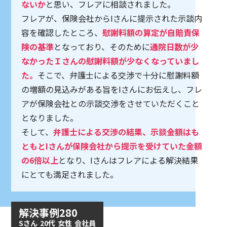
ないか
と思い、フレアに相談されました。
フレアが、保険会社からIさんに提示された示談内
容を確認したところ、
慰謝料額の算定が自賠責保
険の基準
となっており、そのために
通院日数が少
なかったＩさんの慰謝料額が少なくなっていまし
た。
そこで、弁護士による交渉で十分に慰謝料額
の増額の見込みがある旨をIさんにお伝えし、フレ
アが保険会社との示談交渉をさせていただくこと
となりました。
そして、
弁護士による交渉の結果、示談金額はも
ともとIさんが保険会社から提示を受けていた金額
の6倍以上
となり、Iさんはフレアによる解決結果
にとても満足されました。
解決事例280
Sさん
20代
女性
会社員