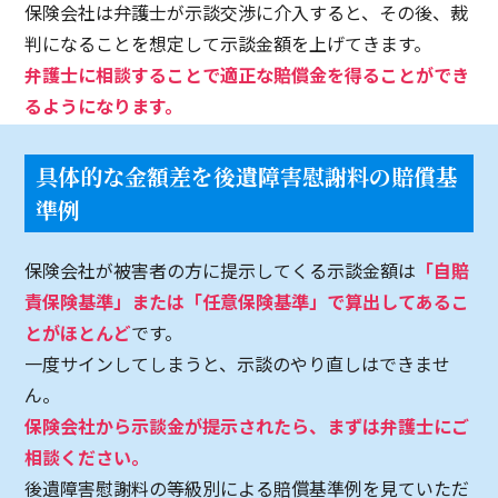
保険会社は弁護士が示談交渉に介入すると、その後、裁
【福岡県糸島市】丁寧なご説明、ありがとうございました。
判になることを想定して示談金額を上げてきます。
福岡県春日市
弁護士に相談することで適正な賠償金を得ることができ
【福岡県春日市】わからない事に親切、丁寧にお答えいただきました。
るようになります。
福岡市東区
具体的な金額差を後遺障害慰謝料の賠償基
【福岡市東区】交通事故損害賠償請求に対して、大変お世話になりました。
準例
佐賀県佐賀市
保険会社が被害者の方に提示してくる示談金額は
【佐賀県佐賀市】とても親身になって対応していただいたので安心して相談できました。
「自賠
責保険基準」または「任意保険基準」で算出してあるこ
福岡市城南区
とがほとんど
です。
【福岡市城南区】迅速に対応して頂きとても助かりました。
一度サインしてしまうと、示談のやり直しはできませ
ん。
保険会社から示談金が提示されたら、まずは弁護士にご
相談ください。
後遺障害慰謝料の等級別による賠償基準例を見ていただ