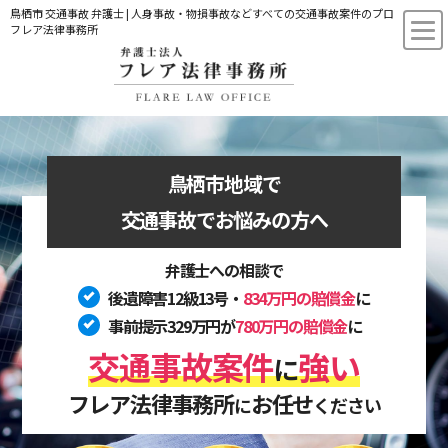
鳥栖市 交通事故 弁護士 | 人身事故・物損事故などすべての交通事故案件のプロ
フレア法律事務所
鳥栖市地域で
交通事故でお悩みの方へ
弁護士への相談で
後遺障害12級13号・
834万円の賠償金
に
事前提示329万円が
780万円の賠償金
に
交通事故案件
強い
に
フレア法律事務所
お任せ
に
ください