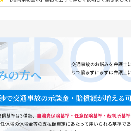
【福岡県糸島市】丁寧なご説明、ありがとうございました
【福岡県春日市】わからない事に親切、丁寧にお答えいた
【福岡市東区】交通事故損害賠償請求に対して、大変お世
【佐賀県佐賀市】とても親身になって対応していただいた
交通事故のお悩みを弁護士
【福岡市城南区】迅速に対応して頂きとても助かりました
みの方へ
りで悩まずにまずは弁護士
【福岡市東区】思った以上に慰謝料も入り、大変満足して
渉で交通事故の示談金・賠償額が増える
【福岡市東区】長い間や大変お世話になりました。
【福岡市東区】中谷先生、お忙しいなか大変お世話になり
賠償基準は3種類、
自賠責保険基準・任意保険基準・裁判所基準
責任保険の保険金等の支払額算定にあたって用いられる基準であ
【福岡市西区】利益の見込めない事故で、お引き受けいた