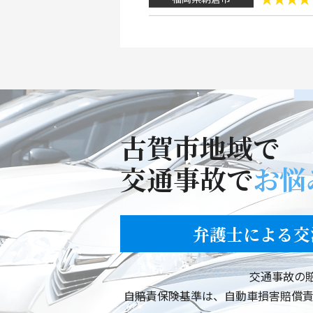
福岡県糸島市
福岡県春日市
福岡市東区
佐賀県佐賀市
古賀市地域で
福岡市城南区
交通事故で
お悩
福岡市東区
弁護士による交
福岡市東区
福岡市東区
交通事故の
自賠責保険基準は、自動車損害賠償