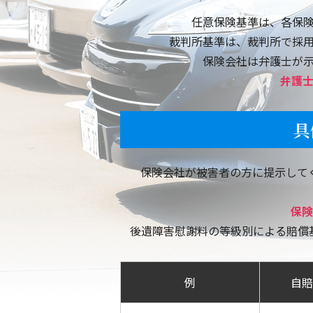
福岡市西区
任意保険基準は、各保
裁判所基準は、裁判所で採
福岡県朝倉市
保険会社は弁護士が
弁護
福岡県糸島市
福岡県春日市
具
福岡市東区
保険会社が被害者の方に提示して
佐賀県佐賀市
保険
福岡市城南区
後遺障害慰謝料の等級別による賠償
例
自賠