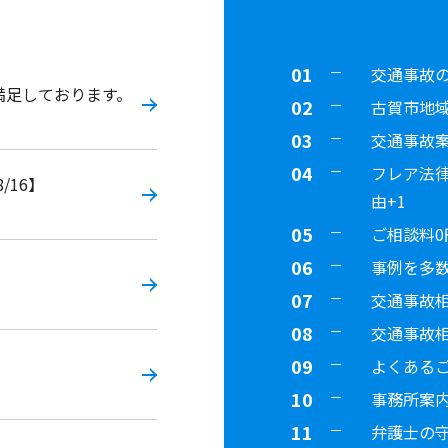
交通事故
満足しております。
古賀市地
交通事故
フレア法
/16】
由+1
ご相談料0
事例を多数
。
交通事故
交通事故
よくある
事務所案
弁護士の