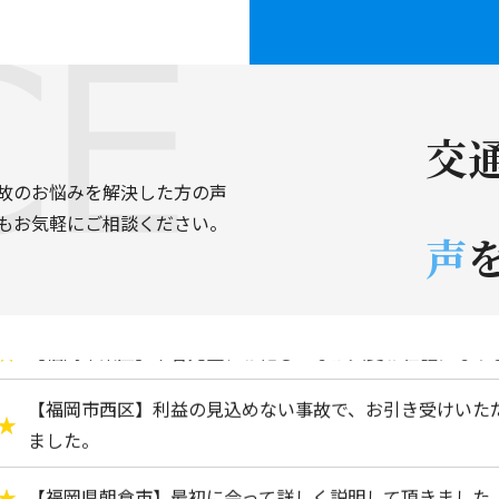
【福岡市東区】交通事故損害賠償請求に対して、大変お世
【佐賀県佐賀市】とても親身になって対応していただいた
交
【福岡市城南区】迅速に対応して頂きとても助かりました
故のお悩みを解決した方の声
【福岡市東区】思った以上に慰謝料も入り、大変満足して
もお気軽にご相談ください。
声
【福岡市東区】長い間や大変お世話になりました。
【福岡市東区】中谷先生、お忙しいなか大変お世話になり
【福岡市西区】利益の見込めない事故で、お引き受けいた
ました。
【福岡県朝倉市】最初に会って詳しく説明して頂きました