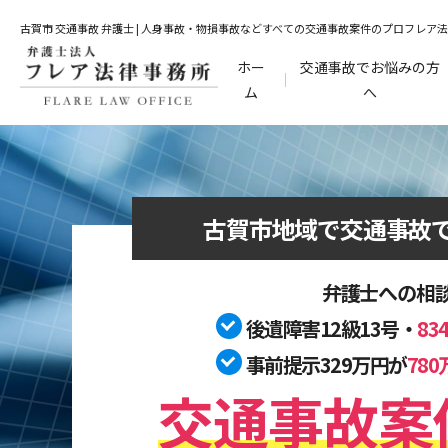
古賀市 交通事故 弁護士 | 人身事故・物損事故などすべての交通事故案件のプロフレア
ホー
交通事故でお悩みの方
ム
へ
古賀市地域で
交通事故
弁護士への相
後遺障害12級13号・
8
事前提示329万円が
78
交通事故案