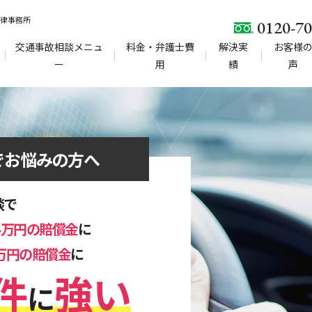
法律事務所
0120-70
交通事故相談メニュ
料金・弁護士費
解決実
お客様
ー
用
績
声
でお悩みの方へ
談で
34万円の賠償金
に
0万円の賠償金
に
件
強い
に