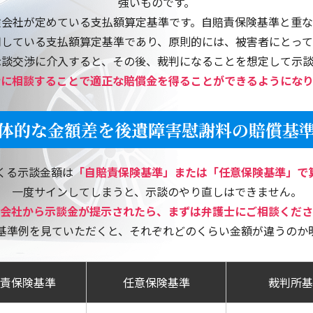
強いものです。
ました。
険会社が定めている支払額算定基準です。自賠責保険基準と重な
用している支払額算定基準であり、原則的には、被害者にとって
【福岡県朝倉市】最初に会って詳しく説明して頂きました
示談交渉に介入すると、その後、裁判になることを想定して示談
士に相談することで適正な賠償金を得ることができるようになり
【福岡県糸島市】丁寧なご説明、ありがとうございました
【福岡県春日市】わからない事に親切、丁寧にお答えいた
体的な金額差を後遺障害慰謝料の賠償基
【福岡市東区】交通事故損害賠償請求に対して、大変お世
くる示談金額は
「自賠責保険基準」または「任意保険基準」で
【佐賀県佐賀市】とても親身になって対応していただいた
一度サインしてしまうと、示談のやり直しはできません。
会社から示談金が提示されたら、まずは弁護士にご相談くださ
【福岡市城南区】迅速に対応して頂きとても助かりました
基準例を見ていただくと、それぞれどのくらい金額が違うのか
責保険基準
任意保険基準
裁判所基