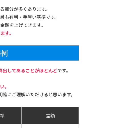
る部分が多くあります。
最も有利・手厚い基準です。
。
金額を上げてきます。
ます。
。
だきました。
準例
話になりました。
算出してあることがほとんど
です。
ので安心して相談できました。
い。
。
明確にご理解いただけると思います。
準
差額