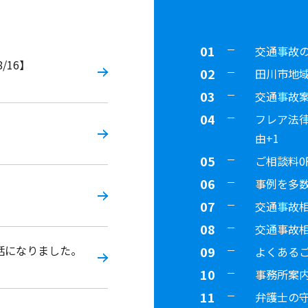
交通事故
/16】
田川市地
交通事故
フレア法
。
由+1
ご相談料0
事例を多数
交通事故
交通事故
話になりました。
よくある
事務所案
弁護士の