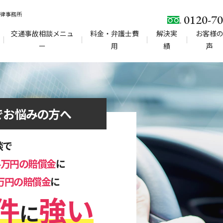
法律事務所
0120-70
交通事故相談メニュ
料金・弁護士費
解決実
お客様
ー
用
績
声
でお悩みの方へ
談で
34万円の賠償金
に
0万円の賠償金
に
件
強い
に