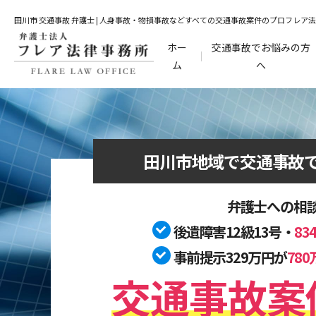
田川市 交通事故 弁護士 | 人身事故・物損事故などすべての交通事故案件のプロフレア
ホー
交通事故でお悩みの方
ム
へ
田川市地域で
交通事故
弁護士への相
後遺障害12級13号・
8
事前提示329万円が
78
交通事故案