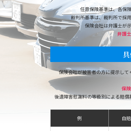
福岡県朝倉市
任意保険基準は、各保
裁判所基準は、裁判所で採
福岡県糸島市
保険会社は弁護士が
弁護
福岡県春日市
福岡市東区
具
佐賀県佐賀市
保険会社が被害者の方に提示して
福岡市城南区
保険
うきは市浮羽町
後遺障害慰謝料の等級別による賠償
例
自賠