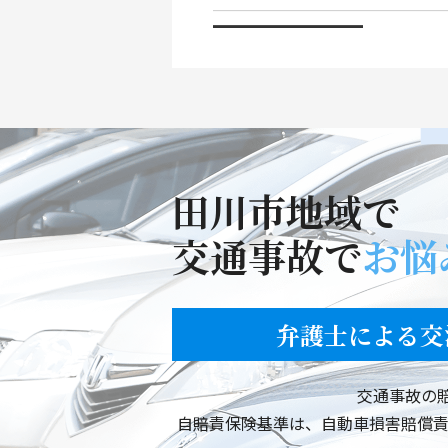
福岡県春日市
福岡市東区
佐賀県佐賀市
福岡市城南区
田川市地域で
うきは市浮羽町
交通事故で
お悩
福岡市東区
弁護士による交
福岡市東区
交通事故の
福岡市西区
自賠責保険基準は、自動車損害賠償