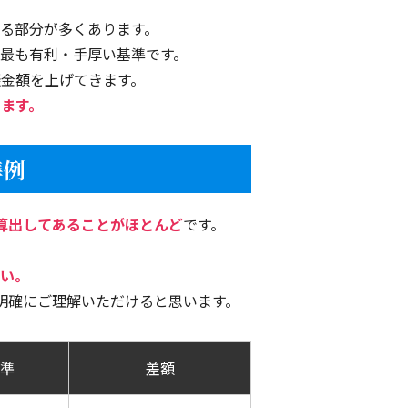
。
る部分が多くあります。
最も有利・手厚い基準です。
。
金額を上げてきます。
ます。
だきました。
話になりました。
準例
ので安心して相談できました。
算出してあることがほとんど
です。
。
い。
強かったです。
明確にご理解いただけると思います。
準
差額