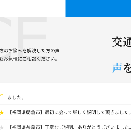
【佐賀県佐賀市】とても親身になって対応していただいた
【福岡市城南区】迅速に対応して頂きとても助かりました
交
【うきは市浮羽町】不安ななか丁寧に対応していただき心
故のお悩みを解決した方の声
【福岡市東区】長い間や大変お世話になりました。
もお気軽にご相談ください。
声
【福岡市東区】中谷先生、お忙しいなか大変お世話になり
【福岡市西区】利益の見込めない事故で、お引き受けいた
ました。
【福岡県朝倉市】最初に会って詳しく説明して頂きました
【福岡県糸島市】丁寧なご説明、ありがとうございました