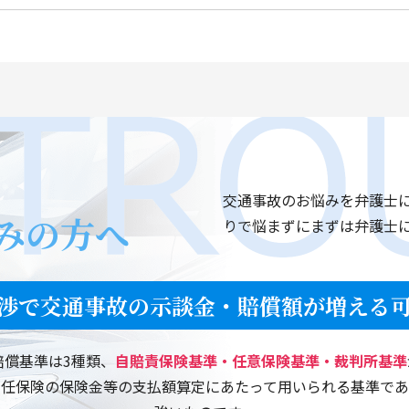
【福岡県春日市】わからない事に親切、丁寧にお答えいた
【福岡市東区】交通事故損害賠償請求に対して、大変お世
【佐賀県佐賀市】とても親身になって対応していただいた
【福岡市城南区】迅速に対応して頂きとても助かりました
交通事故のお悩みを弁護士
【うきは市浮羽町】不安ななか丁寧に対応していただき心
みの方へ
りで悩まずにまずは弁護士
【福岡市東区】長い間や大変お世話になりました。
渉で交通事故の示談金・賠償額が増える
【福岡市東区】中谷先生、お忙しいなか大変お世話になり
【福岡市西区】利益の見込めない事故で、お引き受けいた
賠償基準は3種類、
自賠責保険基準・任意保険基準・裁判所基準
ました。
責任保険の保険金等の支払額算定にあたって用いられる基準であ