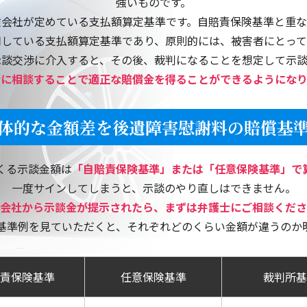
強いものです。
【福岡県朝倉市】最初に会って詳しく説明して頂きました
険会社が定めている支払額算定基準です。自賠責保険基準と重な
用している支払額算定基準であり、原則的には、被害者にとって
【福岡県糸島市】丁寧なご説明、ありがとうございました
示談交渉に介入すると、その後、裁判になることを想定して示談
士に相談することで適正な賠償金を得ることができるようになり
【福岡県春日市】わからない事に親切、丁寧にお答えいた
【福岡市東区】交通事故損害賠償請求に対して、大変お世
体的な金額差を後遺障害慰謝料の賠償基
【佐賀県佐賀市】とても親身になって対応していただいた
くる示談金額は
「自賠責保険基準」または「任意保険基準」で
【福岡市城南区】迅速に対応して頂きとても助かりました
一度サインしてしまうと、示談のやり直しはできません。
会社から示談金が提示されたら、まずは弁護士にご相談くださ
【うきは市浮羽町】不安ななか丁寧に対応していただき心
基準例を見ていただくと、それぞれどのくらい金額が違うのか
責保険基準
任意保険基準
裁判所基