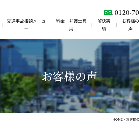
0120-70
交通事故相談メニュ
料金・弁護士費
解決実
お客様
ー
用
績
声
お客様の声
HOME
>
お客様