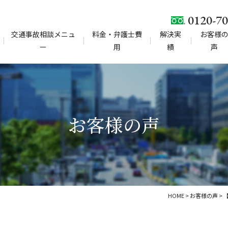
0120-70
交通事故相談メニュ
料金・弁護士費
解決実
お客様
ー
用
績
声
お客様の声
HOME
>
お客様の声
>