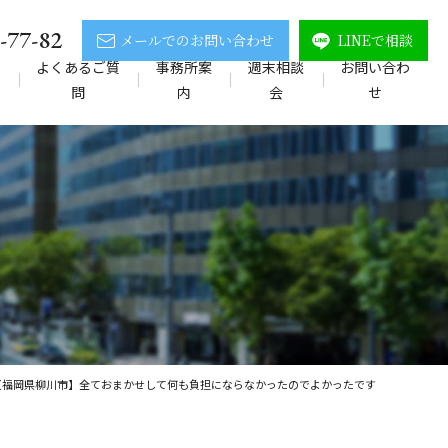
-77-82
メールでのお問い合わせ
LINEで相談
の
よくあるご質
事務所案
週末相談
お問い合わ
問
内
会
せ
【福岡県柳川市】全ておまかせして何も負担にならなかったのでよかったです