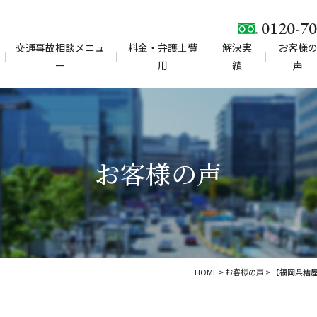
0120-70
交通事故相談メニュ
料金・弁護士費
解決実
お客様
ー
用
績
声
お客様の声
HOME
>
お客様の声
>
【福岡県糟