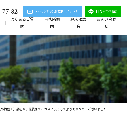
-77-82
メールでのお問い合わせ
LINEで相談
の
よくあるご質
事務所案
週末相談
お問い合わ
問
内
会
せ
屋郡粕屋町】最初から最後まで、本当に良くして頂きありがとうございました